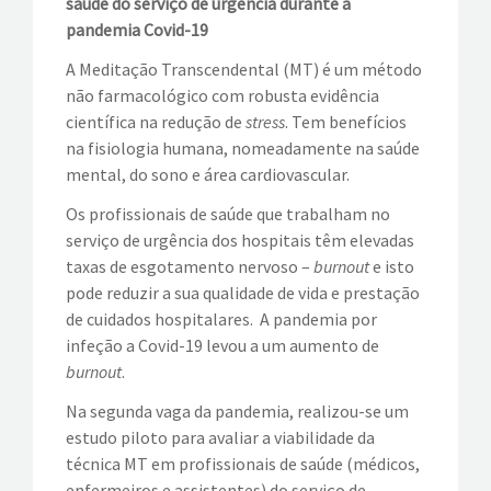
saúde do serviço de urgência durante a
pandemia Covid-19
EVENTOS
A Meditação Transcendental (MT) é um método
não farmacológico com robusta evidência
VÍDEOS
científica na redução de
stress
. Tem benefícios
na fisiologia humana, nomeadamente na saúde
CONTATOS
mental, do sono e área cardiovascular.
Os profissionais de saúde que trabalham no
serviço de urgência dos hospitais têm elevadas
taxas de esgotamento nervoso –
burnout
e isto
pode reduzir a sua qualidade de vida e prestação
de cuidados hospitalares. A pandemia por
infeção a Covid-19 levou a um aumento de
burnout
.
Na segunda vaga da pandemia, realizou-se um
estudo piloto para avaliar a viabilidade da
técnica MT em profissionais de saúde (médicos,
enfermeiros e assistentes) do serviço de