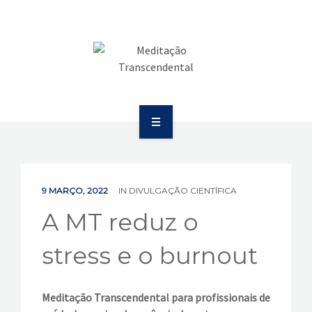
SAÚDE
COMUNICAÇÃO
PUBLICAÇÕES
BOLETIM
SOBRE
EVENTOS
EDUCAÇÃO
VÍDEOS
9 MARÇO, 2022
IN
DIVULGAÇÃO CIENTÍFICA
SAÚDE
A MT reduz o
CONTATOS
COMUNICAÇÃO
stress e o burnout
PUBLICAÇÕES
Meditação Transcendental para profissionais de
BOLETIM