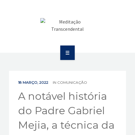
SAÚDE
COMUNICAÇÃO
PUBLICAÇÕES
BOLETIM
SOBRE
EVENTOS
EDUCAÇÃO
VÍDEOS
18 MARÇO, 2022
IN
COMUNICAÇÃO
SAÚDE
A notável história
CONTATOS
COMUNICAÇÃO
do Padre Gabriel
PUBLICAÇÕES
Mejia, a técnica da
BOLETIM