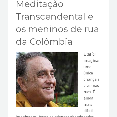
Meditação
EVENTOS
Transcendental e
VÍDEOS
os meninos de rua
CONTATOS
da Colômbia
É difícil
imaginar
uma
única
criança a
viver nas
ruas. É
ainda
mais
difícil
imaginar milhares de crianças abandonadas