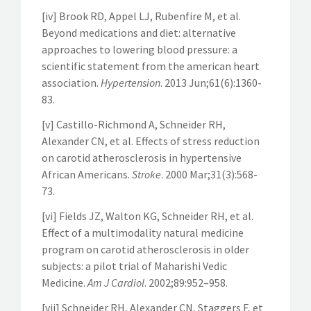
[iv] Brook RD, Appel LJ, Rubenfire M, et al.
Beyond medications and diet: alternative
approaches to lowering blood pressure: a
scientific statement from the american heart
association.
Hypertension
. 2013 Jun;61(6):1360-
83.
[v] Castillo-Richmond A, Schneider RH,
Alexander CN, et al. Effects of stress reduction
on carotid atherosclerosis in hypertensive
African Americans.
Stroke
. 2000 Mar;31(3):568-
73.
[vi] Fields JZ, Walton KG, Schneider RH, et al.
Effect of a multimodality natural medicine
program on carotid atherosclerosis in older
subjects: a pilot trial of Maharishi Vedic
Medicine.
Am J Cardiol
. 2002;89:952–958.
[vii] Schneider RH, Alexander CN, Staggers F, et