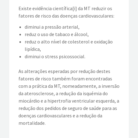
Existe evidência científica[i] da MT reduzir os
EVENTOS
fatores de risco das doenças cardiovasculares:
diminui a pressão arterial,
VÍDEOS
reduz o uso de tabaco e álcool,
reduz o alto nível de colesterol e oxidação
CONTATOS
lipídica,
diminui o stress psicossocial.
As alterações esperadas por redução destes
fatores de risco também foram encontradas
com a prática da MT, nomeadamente, a inversão
da aterosclerose, a redução da isquémia do
miocárdio e a hipertrofia ventricular esquerda, a
redução dos pedidos de seguro de saúde para as
doenças cardiovasculares e a redução da
mortalidade.