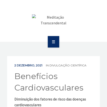
SAÚDE
COMUNICAÇÃO
PUBLICAÇÕES
BOLETIM
SOBRE
EVENTOS
EDUCAÇÃO
VÍDEOS
2 DEZEMBRO, 2021
IN
DIVULGAÇÃO CIENTÍFICA
SAÚDE
Benefícios
CONTATOS
COMUNICAÇÃO
Cardiovasculares
PUBLICAÇÕES
Diminuição dos fatores de risco das doenças
cardiovasculares
BOLETIM