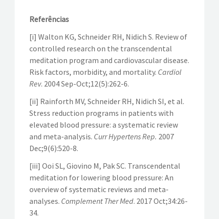
Referências
[i] Walton KG, Schneider RH, Nidich S. Review of
controlled research on the transcendental
meditation program and cardiovascular disease.
Risk factors, morbidity, and mortality.
Cardiol
Rev
. 2004 Sep-Oct;12(5):262-6.
[ii] Rainforth MV, Schneider RH, Nidich SI, et al.
Stress reduction programs in patients with
elevated blood pressure: a systematic review
and meta-analysis.
Curr Hypertens Rep.
2007
Dec;9(6):520-8.
[iii] Ooi SL, Giovino M, Pak SC. Transcendental
meditation for lowering blood pressure: An
overview of systematic reviews and meta-
analyses.
Complement Ther Med
. 2017 Oct;34:26-
34.