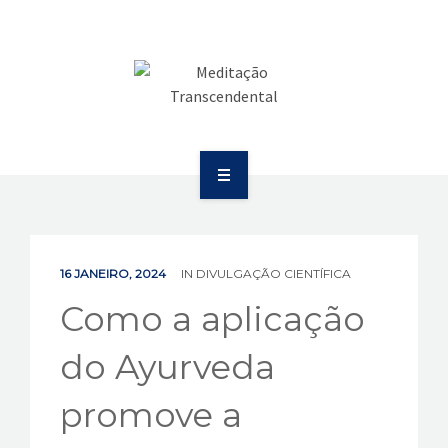
SAÚDE
COMUNICAÇÃO
PUBLICAÇÕES
BOLETIM
SOBRE
EVENTOS
EDUCAÇÃO
VÍDEOS
16 JANEIRO, 2024
IN
DIVULGAÇÃO CIENTÍFICA
SAÚDE
Como a aplicação
CONTATOS
COMUNICAÇÃO
do Ayurveda
PUBLICAÇÕES
promove a
BOLETIM