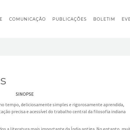
E
COMUNICAÇÃO
PUBLICAÇÕES
BOLETIM
EV
s
SINOPSE
mo tempo, deliciosamente simples e rigorosamente aprendida,
ção precisa e acessível do trabalho central da filosofia indiana
s a literatura mais importante da Índia antiga. No entanto, mui