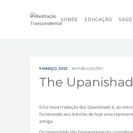
SOBRE
EDUCAÇÃO
SAÚD
9 MARÇO, 2022
IN
PUBLICAÇÕES
The Upanishad
Esta nova tradução dos Upanishads é, ao mes
fornecendo aos leitores de hoje uma representa
antiga.
Os Upanishads são frequentemente considerado