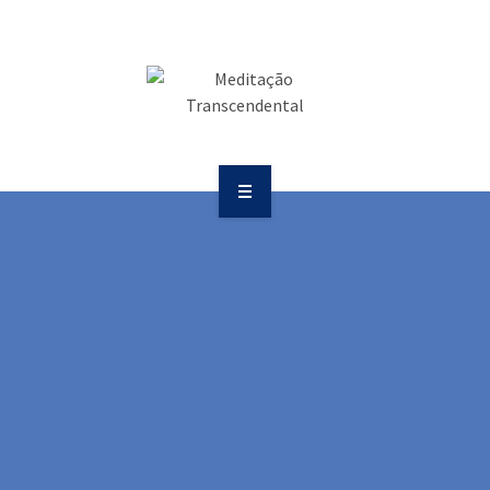
SAÚDE
COMUNICAÇÃO
PUBLICAÇÕES
BOLETIM
SOBRE
EVENTOS
EDUCAÇÃO
VÍDEOS
SAÚDE
CONTATOS
COMUNICAÇÃO
PUBLICAÇÕES
BOLETIM