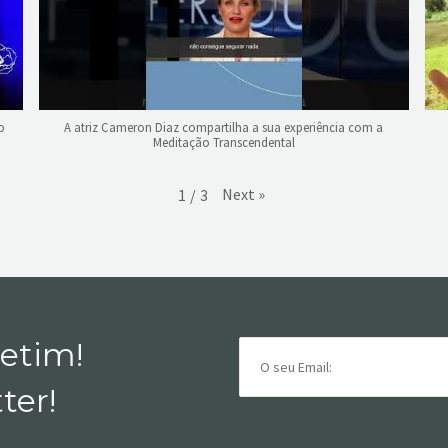
o
A atriz Cameron Diaz compartilha a sua experiência com a
Meditação Transcendental
Next
»
1
/
3
letim!
ter!