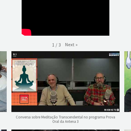
Next
»
1
/
3
Conversa sobre Meditação Transcendental no programa Prova
Oral da Antena 3