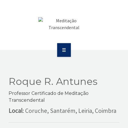
SAÚDE
COMUNICAÇÃO
PUBLICAÇÕES
BOLETIM
SOBRE
EVENTOS
EDUCAÇÃO
VÍDEOS
Roque R. Antunes
SAÚDE
CONTATOS
Professor Certificado de Meditação
COMUNICAÇÃO
Transcendental
Local
: Coruche, Santarém, Leiria, Coimbra
PUBLICAÇÕES
BOLETIM