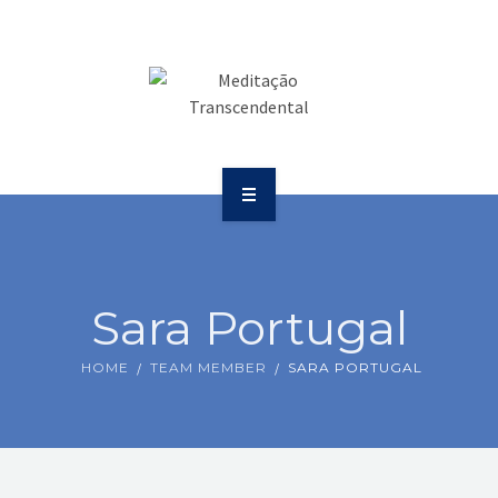
SAÚDE
COMUNICAÇÃO
PUBLICAÇÕES
BOLETIM
SOBRE
EVENTOS
EDUCAÇÃO
VÍDEOS
Sara Portugal
SAÚDE
CONTATOS
HOME
TEAM MEMBER
SARA PORTUGAL
COMUNICAÇÃO
PUBLICAÇÕES
BOLETIM