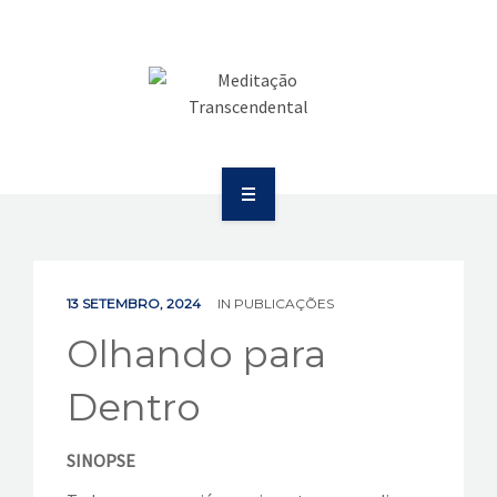
SAÚDE
COMUNICAÇÃO
PUBLICAÇÕES
BOLETIM
SOBRE
EVENTOS
EDUCAÇÃO
VÍDEOS
13 SETEMBRO, 2024
IN
PUBLICAÇÕES
SAÚDE
Olhando para
CONTATOS
COMUNICAÇÃO
Dentro
PUBLICAÇÕES
SINOPSE
BOLETIM