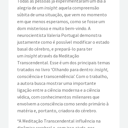
Todas as pessoas já experimentaram um dia a
alegria de um
insight
: aquela compreensão
EVENTOS
súbita de uma situação, que vem no momento
em que menos esperamos, como se fosse um
VÍDEOS
dom misterioso e muito bem-vindo. A
neurocientista Valeria Portugal demonstra
CONTATOS
justamente como é possível modificar o estado
basal do cérebro, e prepará-lo para ter
um
insight
através da Meditação
Transcendental. Esse é um dos principais temas
tratados no livro ‘Olhando para dentro:
insight
,
consciência e transcendência’. Com o trabalho,
a autora busca mostrar uma importante
ligação entre a ciência moderna e a ciência
védica, com conhecimentos milenares que
envolvem a consciência como sendo primário à
matéria e, portanto, criadora do cérebro.
“A Meditação Transcendental influência na
dinâmica cerebral e, com isso ajuda, por