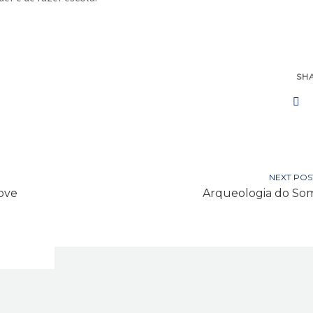
SH
NEXT POS
ove
Arqueologia do So