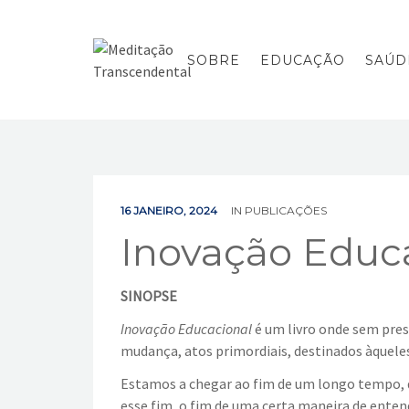
SOBRE
EDUCAÇÃO
SAÚD
16 JANEIRO, 2024
IN
PUBLICAÇÕES
Inovação Educ
SINOPSE
Inovação Educacional
é um livro onde sem pres
mudança, atos primordiais, destinados àqueles
Estamos a chegar ao fim de um longo tempo, 
esse fim, o fim de uma certa maneira de entend