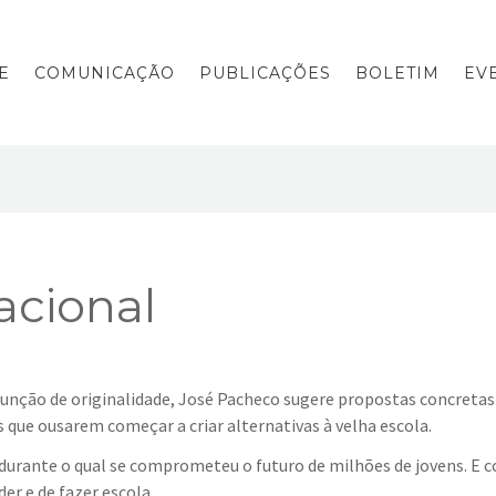
E
COMUNICAÇÃO
PUBLICAÇÕES
BOLETIM
EV
acional
unção de originalidade, José Pacheco sugere propostas concretas
 que ousarem começar a criar alternativas à velha escola.
durante o qual se comprometeu o futuro de milhões de jovens. E 
er e de fazer escola.