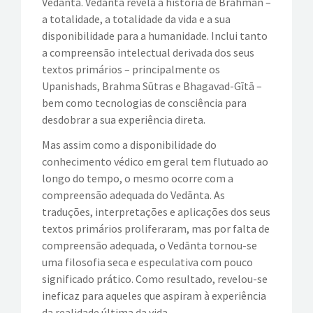
Vedānta. Vedānta revela a história de Brahman –
a totalidade, a totalidade da vida e a sua
EVENTOS
disponibilidade para a humanidade. Inclui tanto
a compreensão intelectual derivada dos seus
VÍDEOS
textos primários – principalmente os
Upanishads, Brahma Sūtras e Bhagavad-Gītā –
CONTATOS
bem como tecnologias de consciência para
desdobrar a sua experiência direta.
Mas assim como a disponibilidade do
conhecimento védico em geral tem flutuado ao
longo do tempo, o mesmo ocorre com a
compreensão adequada do Vedānta. As
traduções, interpretações e aplicações dos seus
textos primários proliferaram, mas por falta de
compreensão adequada, o Vedānta tornou-se
uma filosofia seca e especulativa com pouco
significado prático. Como resultado, revelou-se
ineficaz para aqueles que aspiram à experiência
da realidade última da vida.