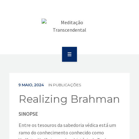
SAÚDE
COMUNICAÇÃO
PUBLICAÇÕES
BOLETIM
SOBRE
EVENTOS
EDUCAÇÃO
VÍDEOS
9 MAIO, 2024
IN
PUBLICAÇÕES
SAÚDE
Realizing Brahman
CONTATOS
COMUNICAÇÃO
SINOPSE
PUBLICAÇÕES
Entre os tesouros da sabedoria védica está um
ramo do conhecimento conhecido como
BOLETIM