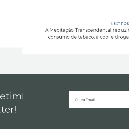
NEXT POS
A Meditação Transcendental reduz 
consumo de tabaco, álcool e droga
letim!
ter!