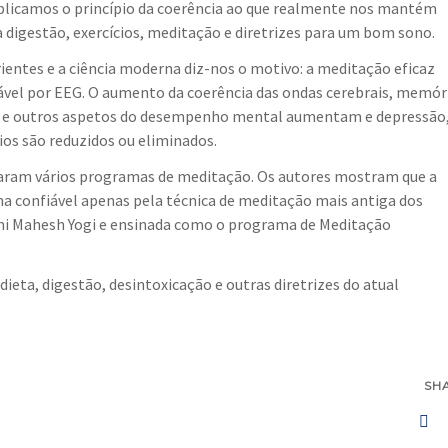
aplicamos o princípio da coerência ao que realmente nos mantém
a digestão, exercícios, meditação e diretrizes para um bom sono.
ientes e a ciência moderna diz-nos o motivo: a meditação eficaz
ável por EEG. O aumento da coerência das ondas cerebrais, memór
al e outros aspetos do desempenho mental aumentam e depressão
ios são reduzidos ou eliminados.
mparam vários programas de meditação. Os autores mostram que a
ma confiável apenas pela técnica de meditação mais antiga dos
ishi Mahesh Yogi e ensinada como o programa de Meditação
ieta, digestão, desintoxicação e outras diretrizes do atual
SH