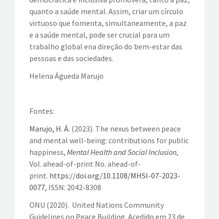
quanto a saúde mental. Assim, criar um círculo
virtuoso que fomenta, simultaneamente, a paz
e a saúde mental, pode ser crucial para um
trabalho global ena direção do bem-estar das
pessoas e das sociedades.
Helena Águeda Marujo
Fontes:
Marujo, H. Á.
(2023). The nexus between peace
and mental well-being: contributions for public
happiness,
Mental Health and Social Inclusion
,
Vol. ahead-of-print No. ahead-of-
print.
https://doi.org/10.1108/MHSI-07-2023-
0077
, ISSN: 2042-8308
ONU (2020). United Nations Community
Guidelines on Peace Building. Acedido em 23 de