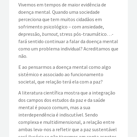
Vivemos em tempos de maior evidência de
doença mental. Quando uma sociedade
EVENTOS
perceciona que tem muitos cidadãos em
sofrimento psicológico – com ansiedade,
VÍDEOS
depressão,
burnout
, stress pós-traumático…-
fará sentido continuar a falar da doença mental
CONTATOS
como um problema individual? Acreditamos que
não.
E ao pensarmos a doença mental como algo
sistémico e associado ao funcionamento
societal, que relação terá ela com a paz?
A literatura científica mostra que a integração
dos campos dos estudos da paz e da saúde
mental é pouco comum, mas a sua
interdependência é indiscutível. Sendo
complexa e multidimensional, a relação entre
ambas leva-nos a refletir que a paz sustentável
será ilusória se não tivermos em conta aspetos