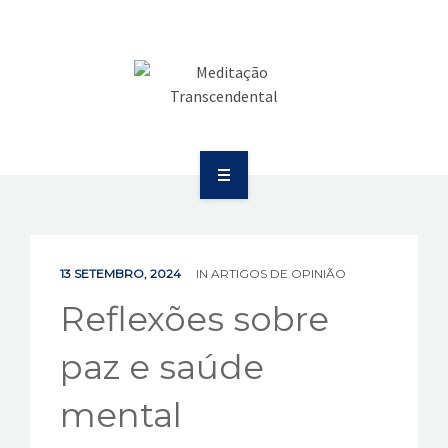
SAÚDE
COMUNICAÇÃO
PUBLICAÇÕES
BOLETIM
SOBRE
EVENTOS
EDUCAÇÃO
VÍDEOS
13 SETEMBRO, 2024
IN
ARTIGOS DE OPINIÃO
SAÚDE
Reflexões sobre
CONTATOS
COMUNICAÇÃO
paz e saúde
PUBLICAÇÕES
mental
BOLETIM