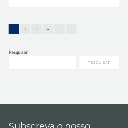
1
2
3
4
5
→
Pesquisar
PESQUISAR
Subscreva o nosso