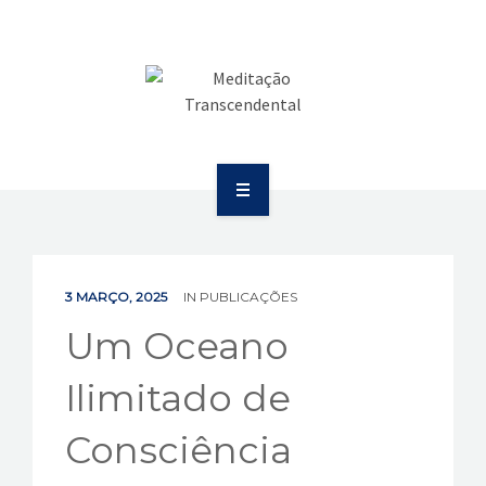
SAÚDE
COMUNICAÇÃO
PUBLICAÇÕES
BOLETIM
SOBRE
EVENTOS
EDUCAÇÃO
VÍDEOS
3 MARÇO, 2025
IN
PUBLICAÇÕES
SAÚDE
Um Oceano
CONTATOS
COMUNICAÇÃO
Ilimitado de
PUBLICAÇÕES
Consciência
BOLETIM